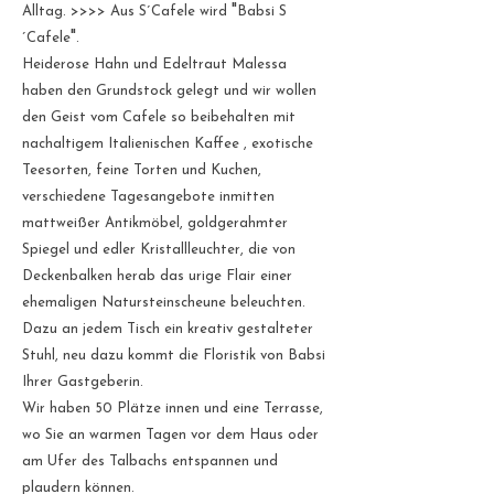
"
Alltag. >>>> Aus S´Cafele wird
Babsi S
"
´Cafele
.
Heiderose Hahn und Edeltraut Malessa
haben den Grundstock gelegt
und wir wollen
den Geist vom Cafele so beibehalten mit
nachaltigem
Italienischen Kaffee , exotische
Teesorten, feine Torten und Kuchen,
verschiedene Tagesangebote inmitten
mattweißer Antikmöbel, goldgerahmter
Spiegel und edler Kristallleuchter, die von
Deckenbalken herab das urige Flair einer
ehemaligen Natursteinscheune beleuchten.
Dazu an jedem Tisch ein kreativ gestalteter
Stuhl, neu dazu
kommt die Floristik von Babsi
Ihrer Gastgeberin.
Wir haben 50 Plätze innen und eine Terrasse,
wo Sie an warmen Tagen vor dem Haus oder
am Ufer des Talbachs entspannen und
plaudern können.